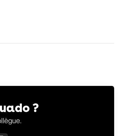
quado ?
llègue.