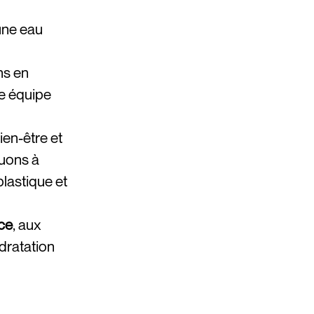
 une eau
ns en
ne équipe
ien-être et
buons à
plastique et
ce
, aux
ydratation