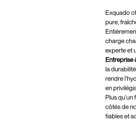
Exquado of
pure, fraîche
Entièremen
charge chaq
experte et u
Entreprise 
la durabili
rendre l’hy
en privilég
Plus qu’un
côtés de no
fiables et 